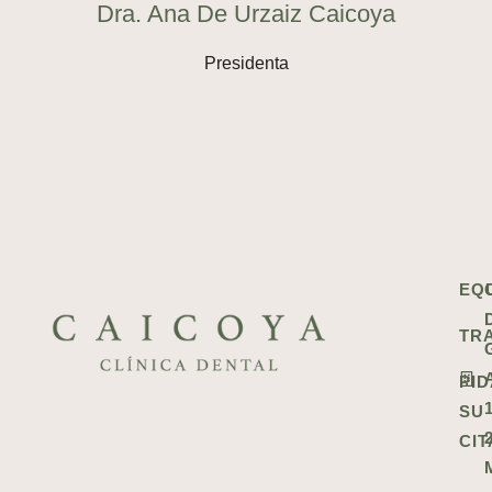
Dra. Ana De Urzaiz Caicoya
D
Presidenta
EQ
TR
PID
1
SU
CIT