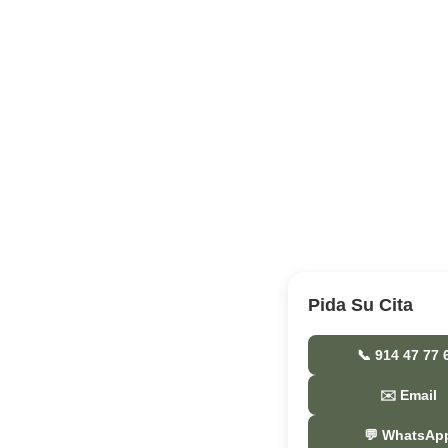
Pida Su Cita
📞 914 47 77 
✉️ Email
💬 WhatsAp