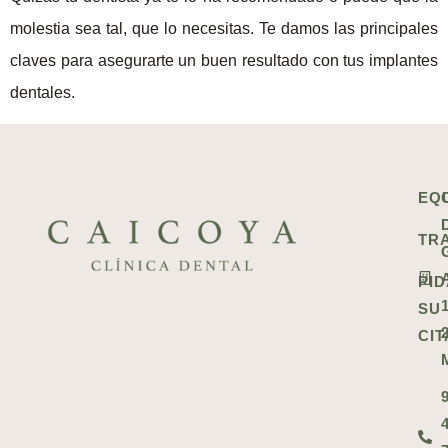
molestia sea tal, que lo necesitas. Te damos las principales
claves para asegurarte un buen resultado con tus implantes
dentales.
EQ
TR
PID
1
SU
CIT