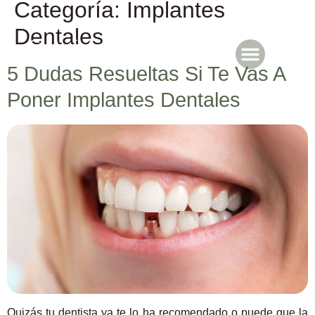
Categoría:
Implantes
Dentales
5 Dudas Resueltas Si Te Vas A
Caicoya en Prensa
Poner Implantes Dentales
Quizás tu dentista ya te lo ha recomendado o puede que la